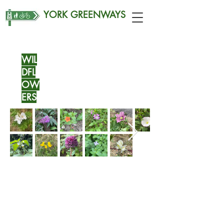
YORK GREENWAYS
WIL
DFL
OW
ERS